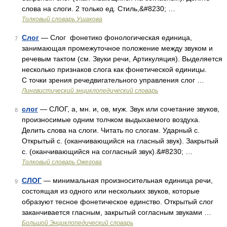
слова на слоги. 2 только ед. Стиль,&#8230; …
Толковый словарь Ушакова
Слог
— Слог фонетико фонологическая единица,
7
занимающая промежуточное положение между звуком и
речевым тактом (см. Звуки речи, Артикуляция). Выделяется
несколько признаков слога как фонетической единицы.
С точки зрения речедвигательного управления слог …
Лингвистический энциклопедический словарь
слог
— СЛОГ, а, мн. и, ов, муж. Звук или сочетание звуков,
8
произносимые одним толчком выдыхаемого воздуха.
Делить слова на слоги. Читать по слогам. Ударный с.
Открытый с. (оканчивающийся на гласный звук). Закрытый
с. (оканчивающийся на согласный звук).&#8230; …
Толковый словарь Ожегова
СЛОГ
— минимальная произносительная единица речи,
9
состоящая из одного или нескольких звуков, которые
образуют тесное фонетическое единство. Открытый слог
заканчивается гласным, закрытый согласным звуками …
Большой Энциклопедический словарь