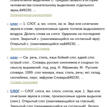
сознательное выделение С. предшествовало в истории
человечества сознательному выделению отдельного
звука.&#8230; …
Литературная энциклопедия
слог
— 1. СЛОГ, а; мн. слоги, ов; м. Звук или сочетание
4
звуков в слове, произносимые одним толчком выдыхаемого
воздуха. Делить слова на слоги. Ударение на последнем
слоге. Закрытый с. (оканчивающийся на согласный звук).
Открытый с. (оканчивающийся на&#8230; …
Энциклопедический словарь
слог
— См. речь, стиль, язык бойкий слог, едкий слог,
5
острый слог... Словарь русских синонимов и сходных по
смыслу выражений. под. ред. Н. Абрамова, М.: Русские
словари, 1999. слог манера, язык, стиль; речь; икт, склад,
силлабема, перо, эвфуизм Словарь&#8230; …
Словарь синонимов
СЛОГ
— СЛОГ, слога, мн. слоги, слогов, муж. 1. Звук или
6
сочетание звуков в слове, произносимые одним выдыхом
(линг.). Открытый слог (оканчивающийся на гласный).
Закрытый слог (оканчивающийся на согласный). Делить