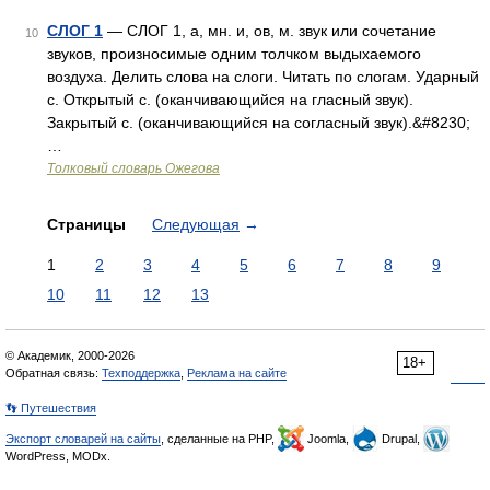
СЛОГ 1
— СЛОГ 1, а, мн. и, ов, м. звук или сочетание
10
звуков, произносимые одним толчком выдыхаемого
воздуха. Делить слова на слоги. Читать по слогам. Ударный
с. Открытый с. (оканчивающийся на гласный звук).
Закрытый с. (оканчивающийся на согласный звук).&#8230;
…
Толковый словарь Ожегова
Страницы
Следующая
→
1
2
3
4
5
6
7
8
9
10
11
12
13
© Академик, 2000-2026
18+
Обратная связь:
Техподдержка
,
Реклама на сайте
👣 Путешествия
Экспорт словарей на сайты
, сделанные на PHP,
Joomla,
Drupal,
WordPress, MODx.