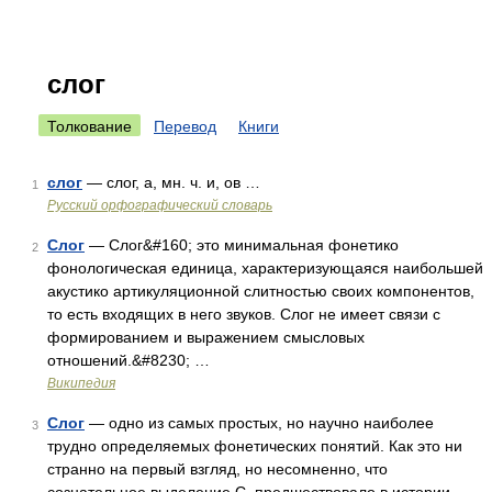
слог
Толкование
Перевод
Книги
слог
— слог, а, мн. ч. и, ов …
1
Русский орфографический словарь
Слог
— Слог&#160; это минимальная фонетико
2
фонологическая единица, характеризующаяся наибольшей
акустико артикуляционной слитностью своих компонентов,
то есть входящих в него звуков. Слог не имеет связи с
формированием и выражением смысловых
отношений.&#8230; …
Википедия
Слог
— одно из самых простых, но научно наиболее
3
трудно определяемых фонетических понятий. Как это ни
странно на первый взгляд, но несомненно, что